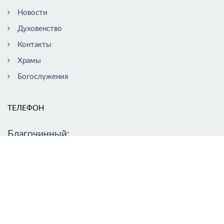
Новости
Духовенство
Контакты
Храмы
Богослужения
ТЕЛЕФОН
Благочинный:
иерей Константин Зырянов
+7 (917) 418-00-28
АДРЕС
Бирская епархия Русская православная церковь, Иглинское