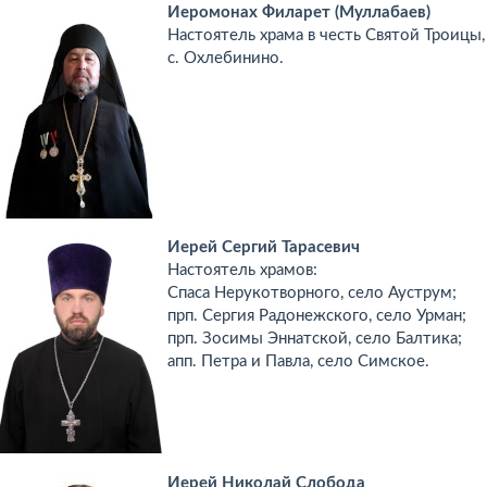
Иеромонах Филарет (Муллабаев)
Настоятель храма в честь Святой Троицы,
с. Охлебинино.
Иерей Сергий Тарасевич
Настоятель храмов:
Спаса Нерукотворного, село Ауструм;
прп. Сергия Радонежского, село Урман;
прп. Зосимы Эннатской, село Балтика;
апп. Петра и Павла, село Симское.
Иерей Николай Слобода